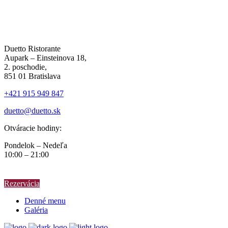
Duetto Ristorante
Aupark – Einsteinova 18,
2. poschodie,
851 01 Bratislava
+421 915 949 847
duetto@duetto.sk
Otváracie hodiny:
Pondelok – Nedeľa
10:00 – 21:00
Rezervácia
Denné menu
Galéria