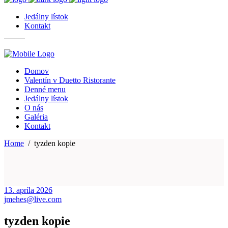
Jedálny lístok
Kontakt
Domov
Valentín v Duetto Ristorante
Denné menu
Jedálny lístok
O nás
Galéria
Kontakt
Home
/
tyzden kopie
13. apríla 2026
jmehes@live.com
tyzden kopie