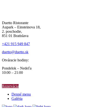
Duetto Ristorante
Aupark – Einsteinova 18,
2. poschodie,
851 01 Bratislava
+421 915 949 847
duetto@duetto.sk
Otváracie hodiny:
Pondelok – Nedeľa
10:00 – 21:00
Rezervácia
Denné menu
Galéria