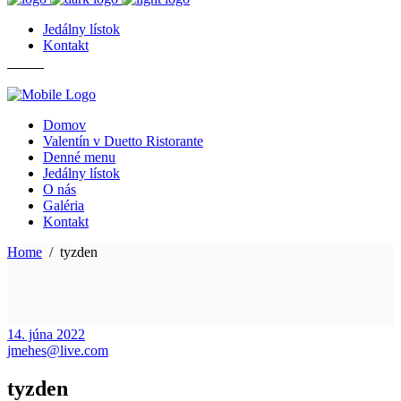
Jedálny lístok
Kontakt
Domov
Valentín v Duetto Ristorante
Denné menu
Jedálny lístok
O nás
Galéria
Kontakt
Home
/
tyzden
14. júna 2022
jmehes@live.com
tyzden