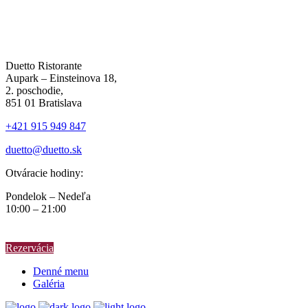
Duetto Ristorante
Aupark – Einsteinova 18,
2. poschodie,
851 01 Bratislava
+421 915 949 847
duetto@duetto.sk
Otváracie hodiny:
Pondelok – Nedeľa
10:00 – 21:00
Rezervácia
Denné menu
Galéria