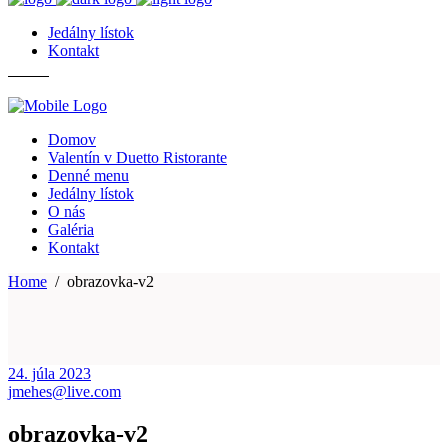
Jedálny lístok
Kontakt
Domov
Valentín v Duetto Ristorante
Denné menu
Jedálny lístok
O nás
Galéria
Kontakt
Home
/
obrazovka-v2
24. júla 2023
jmehes@live.com
obrazovka-v2