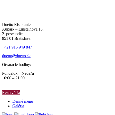
Duetto Ristorante
Aupark – Einsteinova 18,
2. poschodie,
851 01 Bratislava
+421 915 949 847
duetto@duetto.sk
Otváracie hodiny:
Pondelok – Nedeľa
10:00 – 21:00
Rezervácia
Denné menu
Galéria