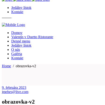
Jedálny lístok
Kontakt
Domov
Valentín v Duetto Ristorante
Denné menu
Jedálny lístok
O nás
Galéria
Kontakt
Home
/
obrazovka-v2
9. februára 2023
jmehes@live.com
obrazovka-v2