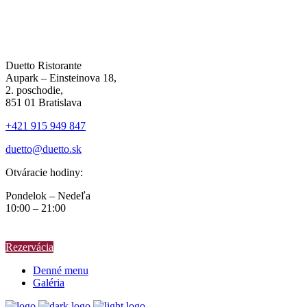
Duetto Ristorante
Aupark – Einsteinova 18,
2. poschodie,
851 01 Bratislava
+421 915 949 847
duetto@duetto.sk
Otváracie hodiny:
Pondelok – Nedeľa
10:00 – 21:00
Rezervácia
Denné menu
Galéria