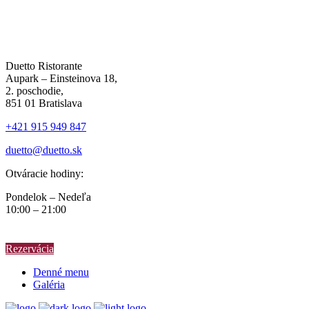
Duetto Ristorante
Aupark – Einsteinova 18,
2. poschodie,
851 01 Bratislava
+421 915 949 847
duetto@duetto.sk
Otváracie hodiny:
Pondelok – Nedeľa
10:00 – 21:00
Rezervácia
Denné menu
Galéria