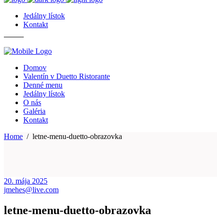
Jedálny lístok
Kontakt
Domov
Valentín v Duetto Ristorante
Denné menu
Jedálny lístok
O nás
Galéria
Kontakt
Home
/
letne-menu-duetto-obrazovka
20. mája 2025
jmehes@live.com
letne-menu-duetto-obrazovka