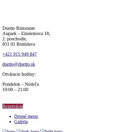
Duetto Ristorante
Aupark – Einsteinova 18,
2. poschodie,
851 01 Bratislava
+421 915 949 847
duetto@duetto.sk
Otváracie hodiny:
Pondelok – Nedeľa
10:00 – 21:00
Rezervácia
Denné menu
Galéria