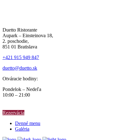
Duetto Ristorante
Aupark – Einsteinova 18,
2. poschodie,
851 01 Bratislava
+421 915 949 847
duetto@duetto.sk
Otváracie hodiny:
Pondelok – Nedeľa
10:00 – 21:00
Rezervácia
Denné menu
Galéria