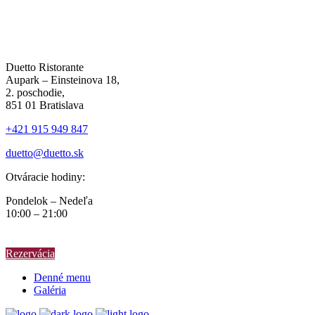
Duetto Ristorante
Aupark – Einsteinova 18,
2. poschodie,
851 01 Bratislava
+421 915 949 847
duetto@duetto.sk
Otváracie hodiny:
Pondelok – Nedeľa
10:00 – 21:00
Rezervácia
Denné menu
Galéria