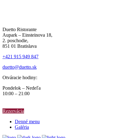
Duetto Ristorante
Aupark – Einsteinova 18,
2. poschodie,
851 01 Bratislava
+421 915 949 847
duetto@duetto.sk
Otváracie hodiny:
Pondelok – Nedeľa
10:00 – 21:00
Rezervácia
Denné menu
Galéria