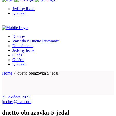
Jedálny lístok
Kontakt
Domov
Valentín v Duetto Ristorante
Denné menu
Jedálny lístok
O nás
Galéria
Kontakt
Home
/
duetto-obrazovka-5-jedal
21. októbra 2025
jmehes@live.com
duetto-obrazovka-5-jedal