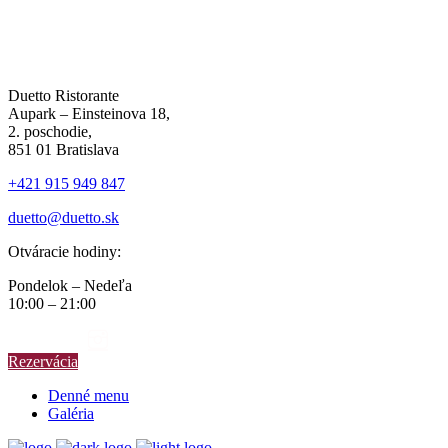
Duetto Ristorante
Aupark – Einsteinova 18,
2. poschodie,
851 01 Bratislava
+421 915 949 847
duetto@duetto.sk
Otváracie hodiny:
Pondelok – Nedeľa
10:00 – 21:00
Rezervácia
Denné menu
Galéria