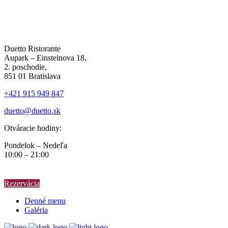
Duetto Ristorante
Aupark – Einsteinova 18,
2. poschodie,
851 01 Bratislava
+421 915 949 847
duetto@duetto.sk
Otváracie hodiny:
Pondelok – Nedeľa
10:00 – 21:00
Rezervácia
Denné menu
Galéria