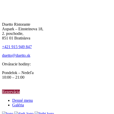
Duetto Ristorante
Aupark – Einsteinova 18,
2. poschodie,
851 01 Bratislava
+421 915 949 847
duetto@duetto.sk
Otváracie hodiny:
Pondelok – Nedeľa
10:00 – 21:00
Rezervácia
Denné menu
Galéria