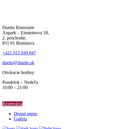
Duetto Ristorante
Aupark – Einsteinova 18,
2. poschodie,
851 01 Bratislava
+421 915 949 847
duetto@duetto.sk
Otváracie hodiny:
Pondelok – Nedeľa
10:00 – 21:00
Rezervácia
Denné menu
Galéria