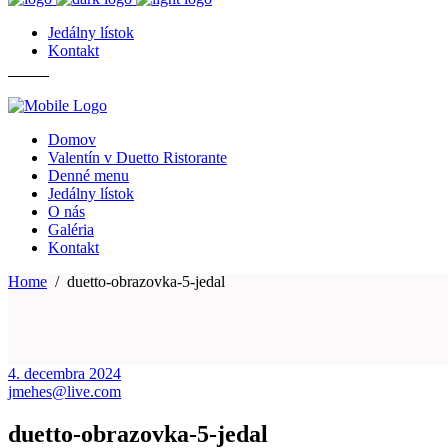
Jedálny lístok
Kontakt
Domov
Valentín v Duetto Ristorante
Denné menu
Jedálny lístok
O nás
Galéria
Kontakt
Home
/
duetto-obrazovka-5-jedal
4. decembra 2024
jmehes@live.com
duetto-obrazovka-5-jedal