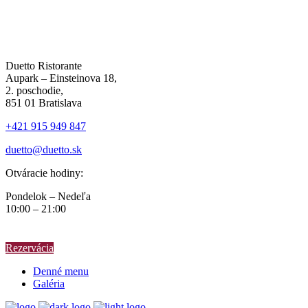
Duetto Ristorante
Aupark – Einsteinova 18,
2. poschodie,
851 01 Bratislava
+421 915 949 847
duetto@duetto.sk
Otváracie hodiny:
Pondelok – Nedeľa
10:00 – 21:00
Rezervácia
Denné menu
Galéria