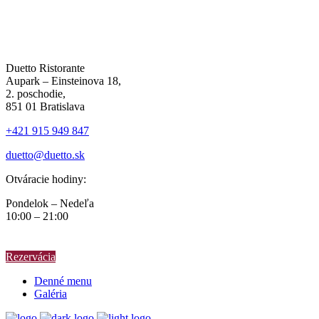
Duetto Ristorante
Aupark – Einsteinova 18,
2. poschodie,
851 01 Bratislava
+421 915 949 847
duetto@duetto.sk
Otváracie hodiny:
Pondelok – Nedeľa
10:00 – 21:00
Rezervácia
Denné menu
Galéria