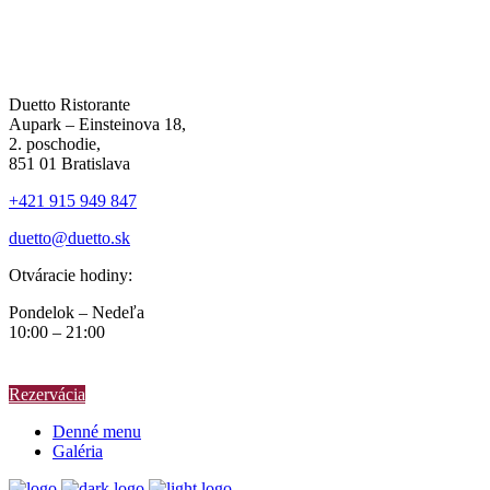
Duetto Ristorante
Aupark – Einsteinova 18,
2. poschodie,
851 01 Bratislava
+421 915 949 847
duetto@duetto.sk
Otváracie hodiny:
Pondelok – Nedeľa
10:00 – 21:00
Rezervácia
Denné menu
Galéria