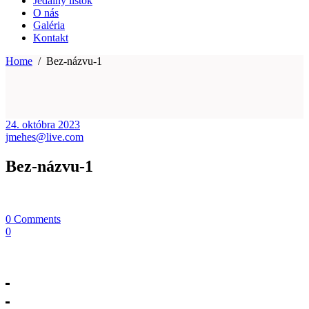
Jedálny lístok
O nás
Galéria
Kontakt
Home
/
Bez-názvu-1
24. októbra 2023
jmehes@live.com
Bez-názvu-1
0 Comments
0