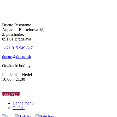
Duetto Ristorante
Aupark – Einsteinova 18,
2. poschodie,
851 01 Bratislava
+421 915 949 847
duetto@duetto.sk
Otváracie hodiny:
Pondelok – Nedeľa
10:00 – 21:00
Rezervácia
Denné menu
Galéria