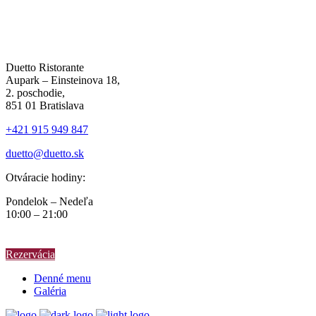
Duetto Ristorante
Aupark – Einsteinova 18,
2. poschodie,
851 01 Bratislava
+421 915 949 847
duetto@duetto.sk
Otváracie hodiny:
Pondelok – Nedeľa
10:00 – 21:00
Rezervácia
Denné menu
Galéria