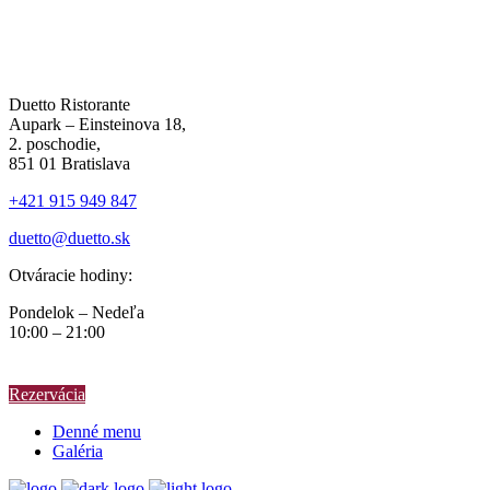
Duetto Ristorante
Aupark – Einsteinova 18,
2. poschodie,
851 01 Bratislava
+421 915 949 847
duetto@duetto.sk
Otváracie hodiny:
Pondelok – Nedeľa
10:00 – 21:00
Rezervácia
Denné menu
Galéria