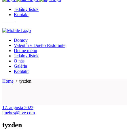
Jedálny lístok
Kontakt
Domov
Valentín v Duetto Ristorante
Denné menu
Jedálny lístok
O nás
Galéria
Kontakt
Home
/
tyzden
17. augusta 2022
jmehes@live.com
tyzden