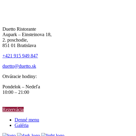
Duetto Ristorante
Aupark – Einsteinova 18,
2. poschodie,
851 01 Bratislava
+421 915 949 847
duetto@duetto.sk
Otváracie hodiny:
Pondelok – Nedeľa
10:00 – 21:00
Rezervácia
Denné menu
Galéria