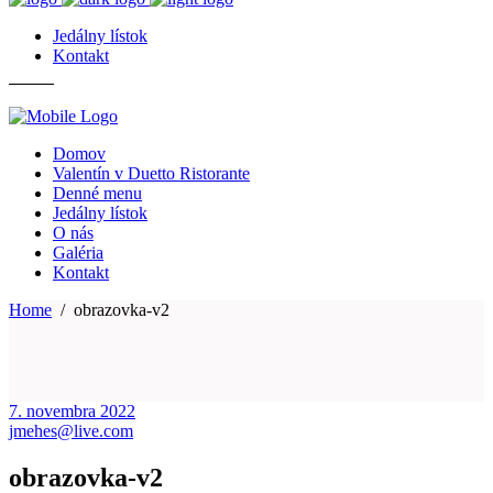
Jedálny lístok
Kontakt
Domov
Valentín v Duetto Ristorante
Denné menu
Jedálny lístok
O nás
Galéria
Kontakt
Home
/
obrazovka-v2
7. novembra 2022
jmehes@live.com
obrazovka-v2