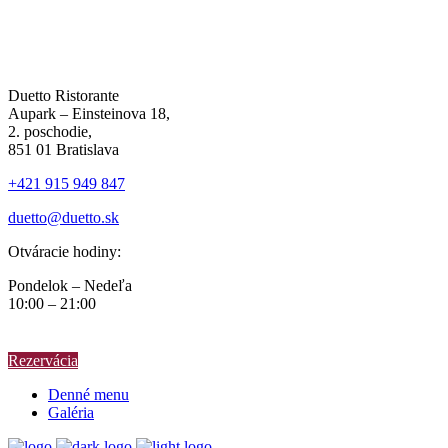
Duetto Ristorante
Aupark – Einsteinova 18,
2. poschodie,
851 01 Bratislava
+421 915 949 847
duetto@duetto.sk
Otváracie hodiny:
Pondelok – Nedeľa
10:00 – 21:00
Rezervácia
Denné menu
Galéria