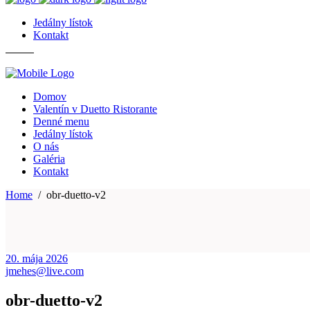
Jedálny lístok
Kontakt
Domov
Valentín v Duetto Ristorante
Denné menu
Jedálny lístok
O nás
Galéria
Kontakt
Home
/
obr-duetto-v2
20. mája 2026
jmehes@live.com
obr-duetto-v2