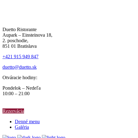
Duetto Ristorante
Aupark – Einsteinova 18,
2. poschodie,
851 01 Bratislava
+421 915 949 847
duetto@duetto.sk
Otváracie hodiny:
Pondelok – Nedeľa
10:00 – 21:00
Rezervácia
Denné menu
Galéria