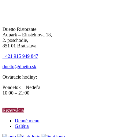
Duetto Ristorante
Aupark – Einsteinova 18,
2. poschodie,
851 01 Bratislava
+421 915 949 847
duetto@duetto.sk
Otváracie hodiny:
Pondelok – Nedeľa
10:00 – 21:00
Rezervácia
Denné menu
Galéria