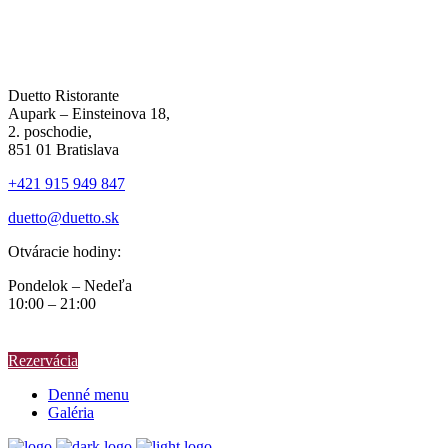
Duetto Ristorante
Aupark – Einsteinova 18,
2. poschodie,
851 01 Bratislava
+421 915 949 847
duetto@duetto.sk
Otváracie hodiny:
Pondelok – Nedeľa
10:00 – 21:00
Rezervácia
Denné menu
Galéria