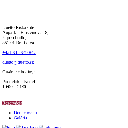
Duetto Ristorante
Aupark – Einsteinova 18,
2. poschodie,
851 01 Bratislava
+421 915 949 847
duetto@duetto.sk
Otváracie hodiny:
Pondelok – Nedeľa
10:00 – 21:00
Rezervácia
Denné menu
Galéria